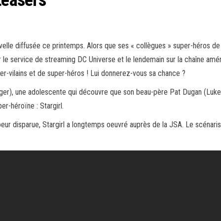
uvelle diffusée ce printemps. Alors que ses « collègues » super-héros d
ur le service de streaming DC Universe et le lendemain sur la chaîne amé
r-vilains et de super-héros !
Lui donnerez-vous sa chance ?
r), une adolescente qui découvre que son beau-père Pat Dugan (Luke Wi
r-héroïne : Stargirl.
r disparue, Stargirl a longtemps oeuvré auprès de la JSA. Le scénaris