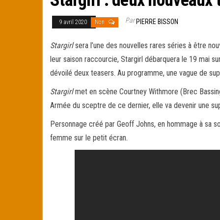
Par
PIERRE BISSON
9 avril 2020
Non
Stargirl
sera l’une des nouvelles rares séries à être no
leur saison raccourcie, Stargirl débarquera le 19 mai s
dévoilé deux teasers. Au programme, une vague de supe
Stargirl
met en scène Courtney Withmore (Brec Bassinge
Armée du sceptre de ce dernier, elle va devenir une supe
Personnage créé par Geoff Johns, en hommage à sa soeu
femme sur le petit écran.