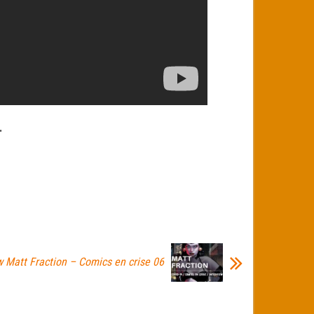
W.
w Matt Fraction – Comics en crise 06