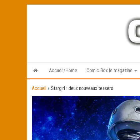
Skip
to
the
content
Accueil/Home
Comic Box le magazine
Accueil
»
Stargirl : deux nouveaux teasers