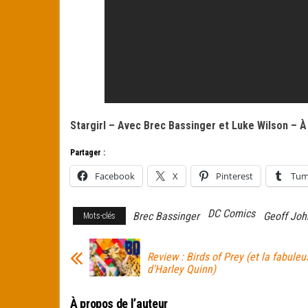
Stargirl – Avec Brec Bassinger et Luke Wilson – À 
Partager :
Facebook
X
Pinterest
Tum
DC Comics
Brec Bassinger
Geoff Joh
Mots-clés
Review : Birds of Prey (et la fabuleu
d’Harley Quinn)
À propos de l’auteur