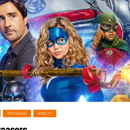
NEWS [french]
SERIES TV
teasers