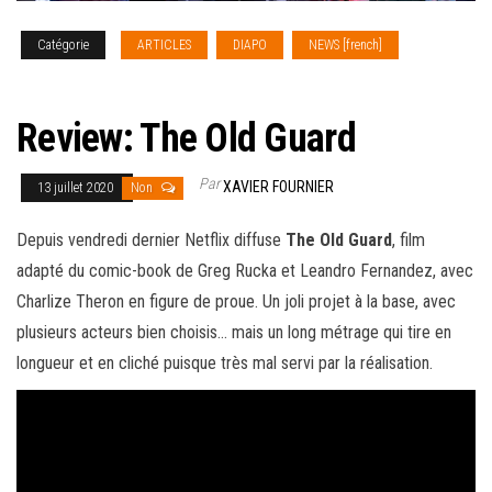
Catégorie
ARTICLES
DIAPO
NEWS [french]
REVIEW
CINEMA
Review: The Old Guard
Par
XAVIER FOURNIER
13 juillet 2020
Non
Depuis vendredi dernier Netflix diffuse
The Old Guard
, film
adapté du comic-book de Greg Rucka et Leandro Fernandez, avec
Charlize Theron en figure de proue. Un joli projet à la base, avec
plusieurs acteurs bien choisis… mais un long métrage qui
tire en
longueur et en cliché puisque très mal servi par la réalisation.