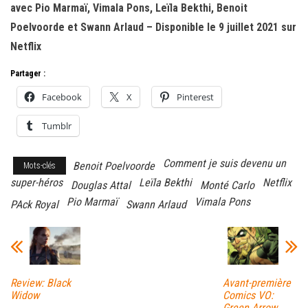
avec Pio Marmaï, Vimala Pons, Leïla Bekthi, Benoit
Poelvoorde et Swann Arlaud – Disponible le 9 juillet 2021 sur
Netflix
Partager :
Facebook
X
Pinterest
Tumblr
Comment je suis devenu un
Benoit Poelvoorde
Mots-clés
super-héros
Leïla Bekthi
Netflix
Douglas Attal
Monté Carlo
Pio Marmaï
Vimala Pons
PAck Royal
Swann Arlaud
Review: Black
Avant-première
Widow
Comics VO:
Green Arrow