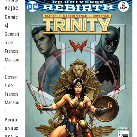
#2 [DC
Comic
s]
Scénari
o de
Francis
Manapu
l
Dessin
s de
Francis
Manapu
l
Paruti
on aux
USA le