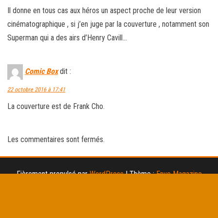
Il donne en tous cas aux héros un aspect proche de leur version
cinématographique , si j’en juge par la couverture , notamment son
Superman qui a des airs d’Henry Cavill…
Comic Box
dit :
22 octobre 2016 à 17:41
La couverture est de Frank Cho.
Les commentaires sont fermés.
Fièrement propulsé par
WordPress
|
Thème :
Envo Magazine