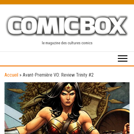
Skip
to
the
content
le magazine des cultures comics
Accueil
»
Avant-Première VO: Review Trinity #2