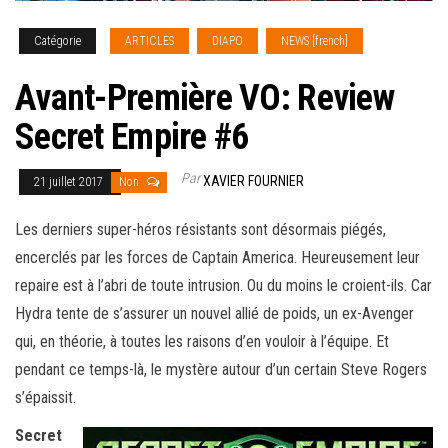
Catégorie
ARTICLES
DIAPO
NEWS [french]
Avant-Première VO: Review
Secret Empire #6
Par
XAVIER FOURNIER
21 juillet 2017
Non
Les derniers super-héros résistants sont désormais piégés,
encerclés par les forces de Captain America. Heureusement leur
repaire est à l’abri de toute intrusion. Ou du moins le croient-ils. Car
Hydra tente de s’assurer un nouvel allié de poids, un ex-Avenger
qui, en théorie, à toutes les raisons d’en vouloir à l’équipe. Et
pendant ce temps-là
, le mystère autour d’un certain Steve Rogers
s’épaissit.
Secret