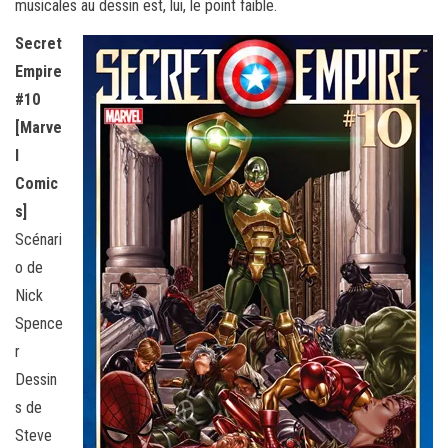
musicales au dessin est, lui, le point faible.
Secret
Empire
#10
[Marve
l
Comic
s]
Scénari
o de
Nick
Spence
r
Dessin
s de
Steve