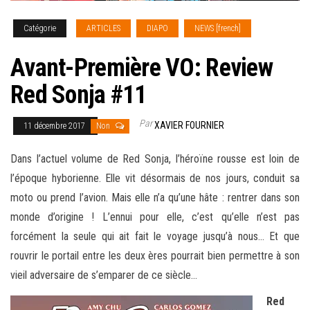
Catégorie
ARTICLES
DIAPO
NEWS [french]
Avant-Première VO: Review
Red Sonja #11
Par
XAVIER FOURNIER
11 décembre 2017
Non
Dans l’actuel volume de Red Sonja, l’héroïne rousse est loin de
l’époque hyborienne. Elle vit désormais de nos jours, conduit sa
moto ou prend l’avion. Mais elle n’a qu’une hâte : rentrer dans son
monde d’origine ! L’ennui pour elle, c’est qu’elle n’est pas
forcément la seule qui ait fait le voyage jusqu’à nous… Et que
rouvrir le portail entre les deux ères pourrait bien permettre à son
vieil adversaire de s’emparer de ce siècle…
Red