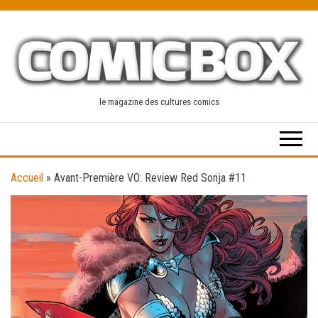
Skip
to
the
content
le magazine des cultures comics
Accueil
»
Avant-Première VO: Review Red Sonja #11