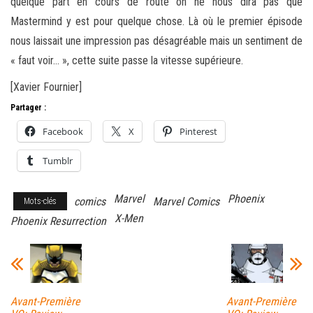
quelque part en cours de route on ne nous dira pas que
Mastermind y est pour quelque chose. Là où le premier épisode
nous laissait une impression pas désagréable mais un sentiment de
« faut voir… », cette suite passe la vitesse supérieure.
[Xavier Fournier]
Partager :
Facebook
X
Pinterest
Tumblr
Marvel
Phoenix
comics
Marvel Comics
Mots-clés
X-Men
Phoenix Resurrection
Avant-Première
Avant-Première