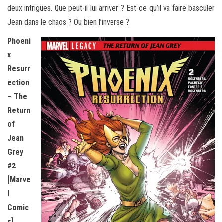
deux intrigues. Que peut-il lui arriver ? Est-ce qu’il va faire basculer
Jean dans le chaos ? Ou bien l’inverse ?
Phoeni
x
Resurr
ection
– The
Return
of
Jean
Grey
#2
[Marve
l
Comic
s]