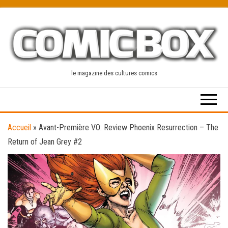
Skip
to
the
content
le magazine des cultures comics
Accueil
»
Avant-Première VO: Review Phoenix Resurrection – The
Return of Jean Grey #2