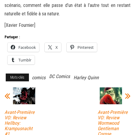
scénario, comment elle passe d’un état à l’autre tout en restant
naturelle et fidèle à sa nature.
[Xavier Fournier]
Partager :
Facebook
X
Pinterest
Tumblr
DC Comics
comics
Harley Quinn
Mots-clés
Avant-Première
Avant-Première
VO: Review
VO: Review
Hellboy:
Wormwood
Krampusnacht
Gentleman
#1
Corpse