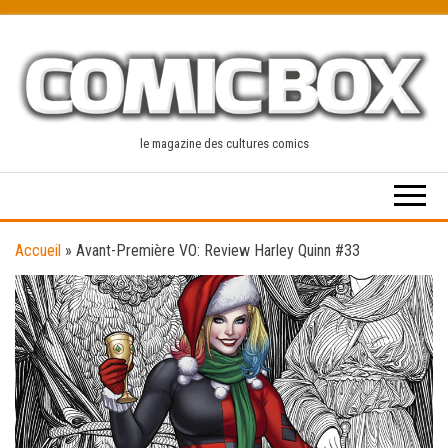
Skip
to
the
content
le magazine des cultures comics
Accueil
»
Avant-Première VO: Review Harley Quinn #33