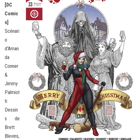
[DC
Comic
s]
Scénari
o
d’Aman
da
Conner
&
Jimmy
Palmiot
ti
Dessin
s de
Brett
Blevins,