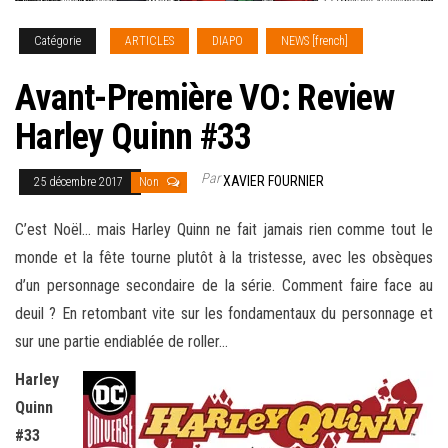
Catégorie
ARTICLES
DIAPO
NEWS [french]
Avant-Première VO: Review
Harley Quinn #33
Par
XAVIER FOURNIER
25 décembre 2017
Non
C’est Noël… mais Harley Quinn ne fait jamais rien comme tout le
monde et la fête tourne plutôt à la tristesse, avec les obsèques
d’un personnage secondaire de la série. Comment faire face au
deuil ? En retombant vite sur les fondamentaux du personnage et
sur une partie endiablée
de roller…
Harley
Quinn
#33