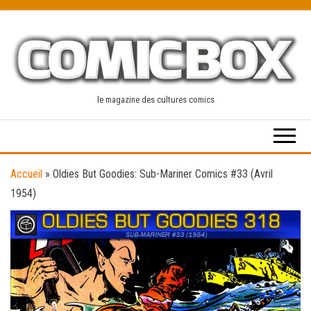
Skip
to
the
content
le magazine des cultures comics
Accueil
»
Oldies But Goodies: Sub-Mariner Comics #33 (Avril
1954)