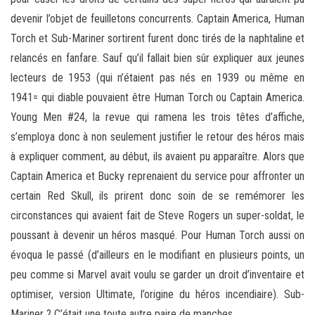
devenir l’objet de feuilletons concurrents. Captain America, Human
Torch et Sub-Mariner sortirent furent donc tirés de la naphtaline et
relancés en fanfare. Sauf qu’il fallait bien sûr expliquer aux jeunes
lecteurs de 1953 (qui n’étaient pas nés en 1939 ou même en
1941= qui diable pouvaient être Human Torch ou Captain America.
Young Men #24, la revue qui ramena les trois têtes d’affiche,
s’employa donc à non seulement justifier le retour des héros mais
à expliquer comment, au début, ils avaient pu apparaître. Alors que
Captain America et Bucky reprenaient du service pour affronter un
certain Red Skull, ils prirent donc soin de se remémorer les
circonstances qui avaient fait de Steve Rogers un super-soldat, le
poussant à devenir un héros masqué. Pour Human Torch aussi on
évoqua le passé (d’ailleurs en le modifiant en plusieurs points, un
peu comme si Marvel avait voulu se garder un droit d’inventaire et
optimiser, version Ultimate, l’origine du héros incendiaire). Sub-
Mariner ? C’était une toute autre paire de manches.