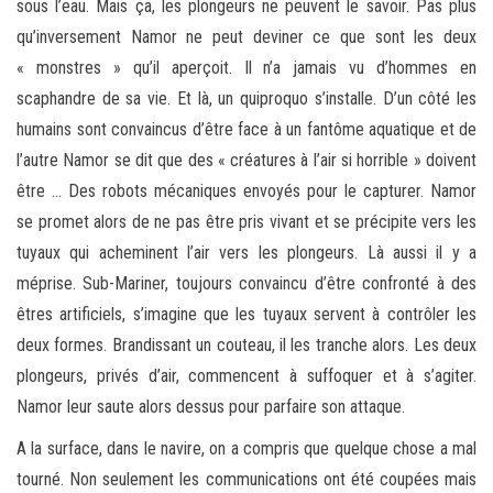
sous l’eau. Mais ça, les plongeurs ne peuvent le savoir. Pas plus
qu’inversement Namor ne peut deviner ce que sont les deux
« monstres » qu’il aperçoit. Il n’a jamais vu d’hommes en
scaphandre de sa vie. Et là, un quiproquo s’installe. D’un côté les
humains sont convaincus d’être face à un fantôme aquatique et de
l’autre Namor se dit que des « créatures à l’air si horrible » doivent
être … Des robots mécaniques envoyés pour le capturer. Namor
se promet alors de ne pas être pris vivant et se précipite vers les
tuyaux qui acheminent l’air vers les plongeurs. Là aussi il y a
méprise. Sub-Mariner, toujours convaincu d’être confronté à des
êtres artificiels, s’imagine que les tuyaux servent à contrôler les
deux formes. Brandissant un couteau, il les tranche alors. Les deux
plongeurs, privés d’air, commencent à suffoquer et à s’agiter.
Namor leur saute alors dessus pour parfaire son attaque.
A la surface, dans le navire, on a compris que quelque chose a mal
tourné. Non seulement les communications ont été coupées mais