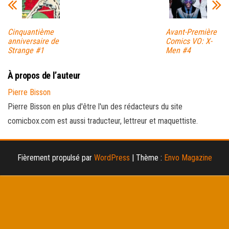
Cinquantième
Avant-Première
anniversaire de
Comics VO: X-
Strange #1
Men #4
À propos de l’auteur
Pierre Bisson
Pierre Bisson en plus d'être l'un des rédacteurs du site
comicbox.com est aussi traducteur, lettreur et maquettiste.
Fièrement propulsé par
WordPress
|
Thème :
Envo Magazine