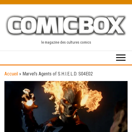
Skip
to
the
content
le magazine des cultures comics
Accueil
»
Marvel’s Agents of S.H.I.E.L.D. S04E02