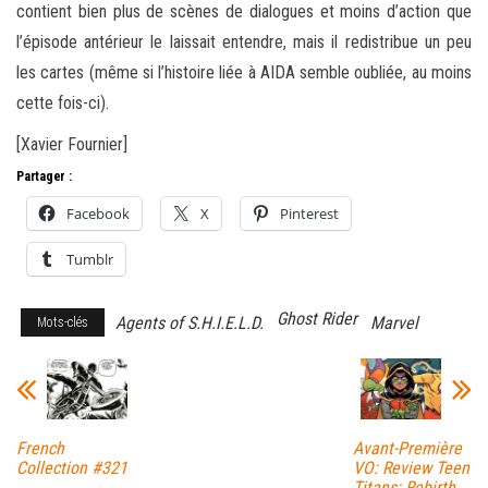
contient bien plus de scènes de dialogues et moins d’action que
l’épisode antérieur le laissait entendre, mais il redistribue un peu
les cartes (même si l’histoire liée à AIDA semble oubliée, au moins
cette fois-ci).
[Xavier Fournier]
Partager :
Facebook
X
Pinterest
Tumblr
Ghost Rider
Agents of S.H.I.E.L.D.
Marvel
Mots-clés
French
Avant-Première
Collection #321
VO: Review Teen
Titans: Rebirth