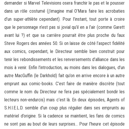
demander si Marvel Televisions osera franchir le pas et le pousser
dans un rôle costumé (j’imagine mal O’Mara faire les acrobaties
d’un super-athlète cependant). Pour l’instant, tout porte à croire
que le personnage n’est pas si jovial qu’il en a l’air (comme Garett
avant lui ?) et que sa carrière pourrait être plus proche du faux
Steve Rogers des années 50. Si on laisse de côté l’aspect fidélité
aux comics, cependant, le Directeur semble bien construit pour
tenir les rebondissements et les renversements d’alliance dans les
mois à venir. Enfin l’introduction, au moins dans les dialogues, d’un
autre MacGuffin (le Darkhold) fait qu’on en arrive encore à un autre
emprunt aux comic-books. C’est faire de manière discrète (tout
comme le nom du Directeur ne fera pas spécialement bondir les
lecteurs non-endurcis) mais c’est là. En deux épisodes, Agents of
S.H.I.E.L.D. semble d’un coup plus régulier dans ses emprunts au
matériel d’origine. Si la cadence se maintient, les fans de comics
ne sont pas au bout de leurs surprises… Pour l’heure cet épisode