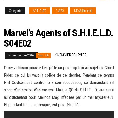
Catégorie
ARTICLES
DIAPO
NEWS [french]
SERIES
TV
Marvel’s Agents of S.H.I.E.L.D.
S04E02
Par
XAVIER FOURNIER
28 septembre 2016
Non
Daisy Johnson pousse l’enquête un peu trop loin au sujet du Ghost
Rider, ce qui lui vaut la colère de ce dernier. Pendant ce temps
Phil Coulson est confronté à son successeur, se demandant s’il
s’agit d’un ami ou d’un ennemi. Mais le QG du S.H.I.E.L.D. vire aussi
au cauchemar pour Melinda May, infectée par un mal mystérieux.
Et pourtant tout, ou presque, est peut-être lié
…