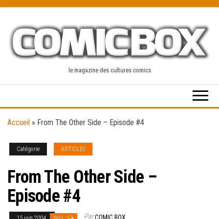
Skip
to
the
content
le magazine des cultures comics
Accueil
»
From The Other Side – Episode #4
Catégorie
ARTICLES
From The Other Side –
Episode #4
Par
COMIC BOX
15 juin 2004
Non