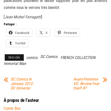
publications pouvaient le laisser supposer pour les plus attentifs
comme nous le verrons très bientôt.
[
Jean-Michel Ferragatti
]
Partager :
Facebook
X
Pinterest
Tumblr
DC Comics
comics
FRENCH COLLECTION
Mots-clés
Immortal Man
DC Comics In
Avant-Première
January 2012:
VO: Review Fear
DC Universe
Itself #7
À propos de l’auteur
Comic Box