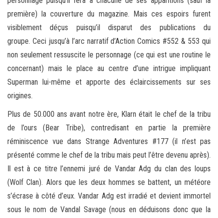
personnage puisqu’il fera à chacune de ses apparitions (sauf la
première) la couverture du magazine. Mais ces espoirs furent
visiblement déçus puisqu’il disparut des publications du
groupe. Ceci jusqu’à l’arc narratif d’Action Comics #552 & 553 qui
non seulement ressuscite le personnage (ce qui est une routine le
concernant) mais le place au centre d’une intrigue impliquant
Superman lui-même et apporte des éclaircissements sur ses
origines.
Plus de 50.000 ans avant notre ère, Klarn était le chef de la tribu
de l’ours (Bear Tribe), contredisant en partie la première
réminiscence vue dans Strange Adventures #177 (il n’est pas
présenté comme le chef de la tribu mais peut l’être devenu après).
Il est à ce titre l’ennemi juré de Vandar Adg du clan des loups
(Wolf Clan). Alors que les deux hommes se battent, un météore
s’écrase à côté d’eux. Vandar Adg est irradié et devient immortel
sous le nom de Vandal Savage (nous en déduisons donc que la