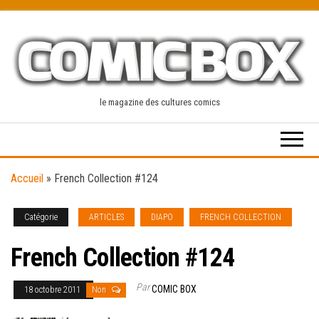
Skip
to
the
content
le magazine des cultures comics
Accueil
»
French Collection #124
Catégorie
ARTICLES
DIAPO
FRENCH COLLECTION
French Collection #124
Par
COMIC BOX
18 octobre 2011
Non