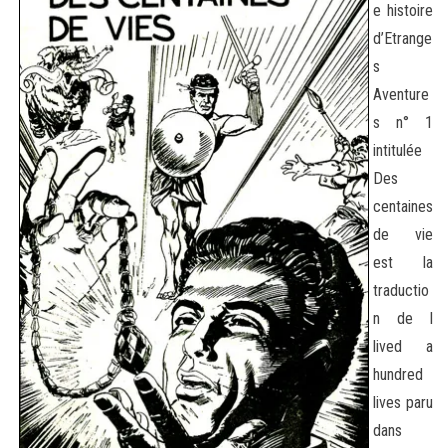
e histoire
d’Etrange
s
Aventure
s n° 1
intitulée
Des
centaines
de vie
est la
traductio
n de I
lived a
hundred
lives paru
dans