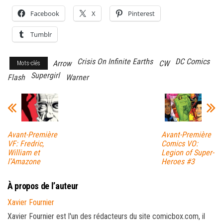
Facebook
X
Pinterest
Tumblr
Crisis On Infinite Earths
DC Comics
Arrow
CW
Mots-clés
Supergirl
Flash
Warner
Avant-Première
Avant-Première
VF: Fredric,
Comics VO:
William et
Legion of Super-
l’Amazone
Heroes #3
À propos de l’auteur
Xavier Fournier
Xavier Fournier est l'un des rédacteurs du site comicbox.com, il