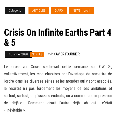
Catégorie
ARTICLES
DIAPO
NEWS [french]
SERIES
TV
Crisis On Infinite Earths Part 4
& 5
Par
XAVIER FOURNIER
16 janvier 2020
Non
Le crossover Crisis s’achevait cette semaine sur CW. Si,
collectivement, les cinq chapitres ont l’avantage de remettre de
l’ordre dans les diverses séries et les mondes qui y sont associés,
le résultat n’a pas forcément les moyens de ses ambitions et
surtout, surtout, en plusieurs
endroits, on a comme une impression
de déjà-vu. Comment disait l’autre déjà, ah oui… c’était
« inévitable ».