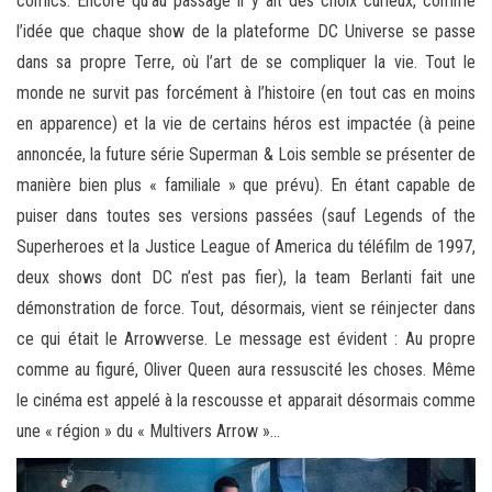
comics. Encore qu’au passage il y ait des choix curieux, comme
l’idée que chaque show de la plateforme DC Universe se passe
dans sa propre Terre, où l’art de se compliquer la vie. Tout le
monde ne survit pas forcément à l’histoire (en tout cas en moins
en apparence) et la vie de certains héros est impactée (à peine
annoncée, la future série Superman & Lois semble se présenter de
manière bien plus « familiale » que prévu). En étant capable de
puiser dans toutes ses versions passées (sauf Legends of the
Superheroes et la Justice League of America du téléfilm de 1997,
deux shows dont DC n’est pas fier), la team Berlanti fait une
démonstration de force. Tout, désormais, vient se réinjecter dans
ce qui était le Arrowverse. Le message est évident : Au propre
comme au figuré, Oliver Queen aura ressuscité les choses. Même
le cinéma est appelé à la rescousse et apparait désormais comme
une « région » du « Multivers Arrow »…