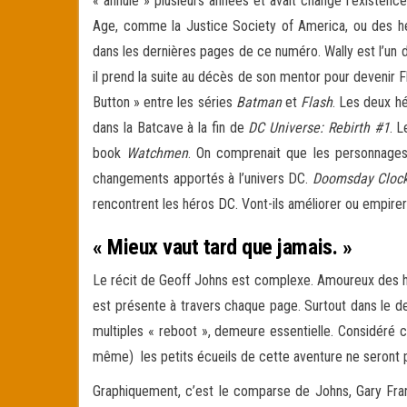
« annulé » plusieurs années et avait changé l’existen
Age, comme la Justice Society of America, ou des h
dans les dernières pages de ce numéro. Wally est l’un 
il prend la suite au décès de son mentor pour devenir F
Button » entre les séries
Batman
et
Flash
. Les deux h
dans la Batcave à la fin de
DC Universe: Rebirth #1
. 
book
Watchmen
. On comprenait que les personnages
changements apportés à l’univers DC.
Doomsday Cloc
rencontrent les héros DC. Vont-ils améliorer ou empire
« Mieux vaut tard que jamais. »
Le récit de Geoff Johns est complexe. Amoureux des hér
est présente à travers chaque page. Surtout dans le de
multiples « reboot », demeure essentielle. Considéré
même) les petits écueils de cette aventure ne seront p
Graphiquement, c’est le comparse de Johns, Gary Frank