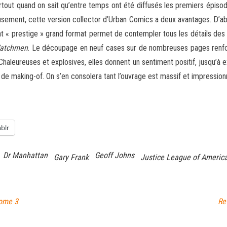
Surtout quand on sait qu’entre temps ont été diffusés les premiers épis
usement, cette version collector d’Urban Comics a deux avantages. D’abor
t « prestige » grand format permet de contempler tous les détails des p
atchmen
. Le découpage en neuf cases sur de nombreuses pages renfor
aleureuses et explosives, elles donnent un sentiment positif, jusqu’à e
 de making-of. On s’en consolera tant l’ouvrage est massif et impression
blr
Dr Manhattan
Geoff Johns
Gary Frank
Justice League of Americ
Tome 3
Re