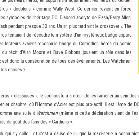
ce de plusieurs héros, en supprimant notamment les héros du Golden
éros « doublons » comme Wally West. Ce dernier revient en force
des symboles de l’héritage DC. D’abord acolyte de Flash/Barry Allen,
lash pendant presque 30 ans. Un an plus tard vint le crossover « The
éros tentaient de résoudre le mystère d’un mystérieux badge apparu
Les lecteurs avaient reconnu le badge du Comédien, héros du comic
 du récit d’Alan Moore et Dave Gibbons jouaient un rôle dans les
k
est donc la consécration de tous ces événements. Les Watchmen
r les choses ?
os « classiques », le scénariste a à cœur de les ramener au sein des 
rnier chapitre, où l’Homme d’Acier est plus pro-actif. Il est l’âme de 
 comme une suite à
Watchmen
(même si cette déclaration vient de l’ex
as du goût des fans des « Gardiens ».
 qui s’y colle… et c’est à cause de lui que la maxi-série a connu bie