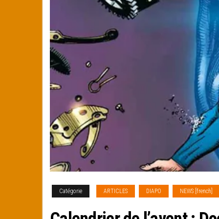
Catégorie
ARTICLES
DIAPO
NEWS [french]
Calendrier de l’avent : 