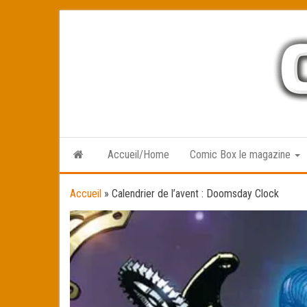
Skip
to
the
content
Accueil/Home
Comic Box le magazine
Accueil
»
Calendrier de l’avent : Doomsday Clock