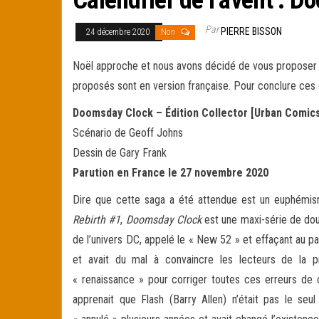
Par
PIERRE BISSON
24 décembre 2020
Non
Noël approche et nous avons décidé de vous proposer un
proposés sont en version française.
Pour conclure ces 
Doomsday Clock – Édition Collector [Urban Comics
Scénario de Geoff Johns
Dessin de Gary Frank
Parution en France le 27 novembre 2020
Dire que cette saga a été attendue est un euphémis
Rebirth #1
,
Doomsday Clock
est une maxi-série de do
de l’univers DC, appelé le « New 52 » et effaçant au pa
et avait du mal à convaincre les lecteurs de la 
« renaissance » pour corriger toutes ces erreurs de c
apprenait que Flash (Barry Allen) n’était pas le se