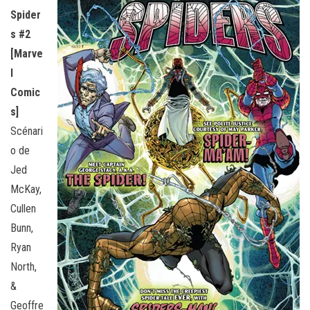
Spider
s #2
[Marve
l
Comic
s]
Scénari
o de
Jed
McKay,
Cullen
Bunn,
Ryan
North,
&
Geoffre