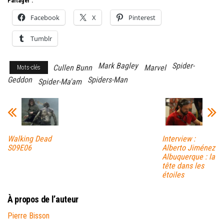
Partager :
Facebook
X
Pinterest
Tumblr
Mark Bagley
Spider-
Cullen Bunn
Marvel
Mots-clés
Geddon
Spiders-Man
Spider-Ma'am
Walking Dead
Interview :
S09E06
Alberto Jiménez
Albuquerque : la
tête dans les
étoiles
À propos de l’auteur
Pierre Bisson