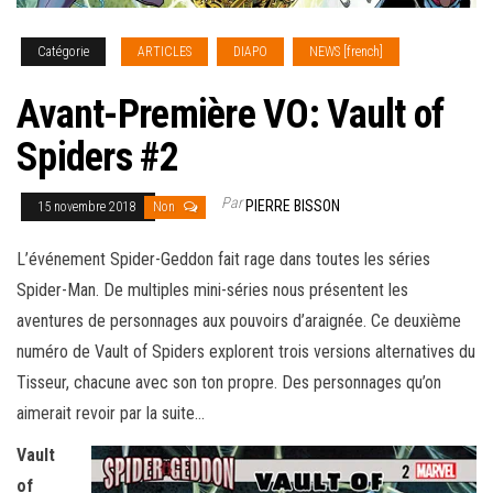
Catégorie
ARTICLES
DIAPO
NEWS [french]
Avant-Première VO: Vault of
Spiders #2
Par
PIERRE BISSON
15 novembre 2018
Non
L’événement Spider-Geddon fait rage dans toutes les séries
Spider-Man. De multiples mini-séries nous présentent les
aventures de personnages aux pouvoirs d’araignée. Ce deuxième
numéro de Vault of Spiders explorent trois versions alternatives du
Tisseur, chacune avec son ton propre. Des personnages qu’on
aimerait revoir
par la suite…
Vault
of