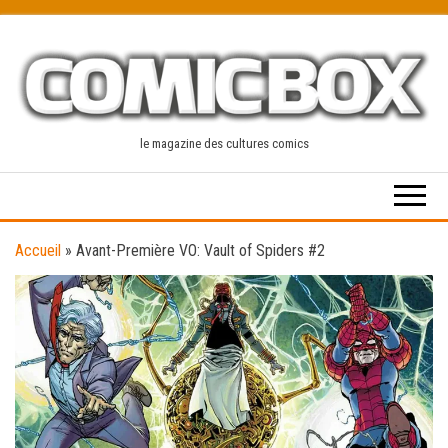
Skip
to
the
content
le magazine des cultures comics
Accueil
»
Avant-Première VO: Vault of Spiders #2