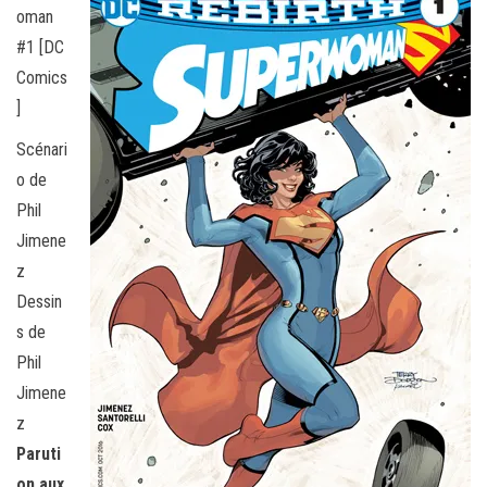
oman
#1 [DC
Comics
]
Scénari
o de
Phil
Jimene
z
Dessin
s de
Phil
Jimene
z
Paruti
on aux