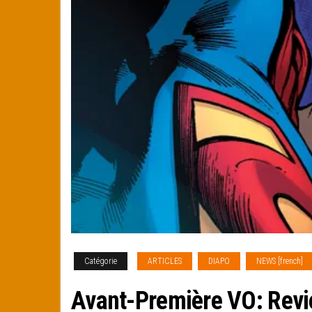
Catégorie
ARTICLES
DIAPO
NEWS [french]
Avant-Première VO: Rev