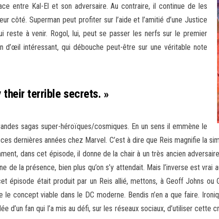
e entre Kal-El et son adversaire. Au contraire, il continue de les
leur côté. Superman peut profiter sur l’aide et l’amitié d’une Justice
 reste à venir. Rogol, lui, peut se passer les nerfs sur le premier
lin d’œil intéressant, qui débouche peut-être sur une véritable note
their terrible secrets. »
e grandes sagas super-héroïques/cosmiques. En un sens il emmène le
r ces dernières années chez Marvel. C’est à dire que Reis magnifie la simple
mment, dans cet épisode, il donne de la chair à un très ancien adversai
e de la présence, bien plus qu’on s’y attendait. Mais l’inverse est vrai a
cet épisode était produit par un Reis allié, mettons, à Geoff Johns ou G
dre le concept viable dans le DC moderne. Bendis n’en a que faire. Ironiq
 d’un fan qui l’a mis au défi, sur les réseaux sociaux, d’utiliser cette 