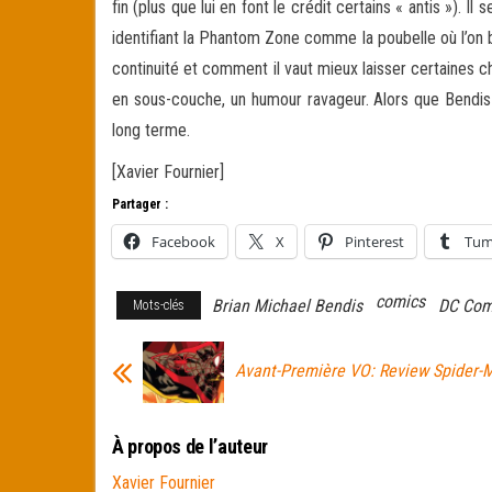
fin (plus que lui en font le crédit certains « antis »).
identifiant la Phantom Zone comme la poubelle où l’on 
continuité et comment il vaut mieux laisser certaines ch
en sous-couche, un humour ravageur. Alors que Bendis 
long terme.
[Xavier Fournier]
Partager :
Facebook
X
Pinterest
Tum
comics
Brian Michael Bendis
DC Com
Mots-clés
Avant-Première VO: Review Spider-
À propos de l’auteur
Xavier Fournier