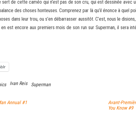
 Il se sert de cette caméo qui n’est pas de son cru, qui est dessinée avec
balance des choses honteuses. Comprenez par là qu’il énonce à quel poi
oses dans leur trou, ou s’en débarrasser aussitôt. C’est, nous le disions
en est encore aux premiers mois de son run sur Superman, il sera int
blr
Ivan Reis
ics
Superman
Man Annual #1
Avant-Premièr
You Know #9