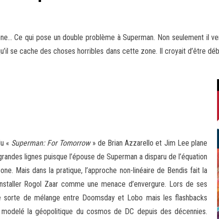
one… Ce qui pose un double problème à Superman. Non seulement il vena
 qu’il se cache des choses horribles dans cette
zone. Il croyait d’être dé
du «
Superman: For Tomorrow
» de Brian Azzarello et Jim Lee plane
grandes lignes puisque l’épouse de Superman a disparu de l’équation
ne. Mais dans la pratique, l’approche non-linéaire de Bendis fait la
d’installer Rogol Zaar comme une menace d’envergure. Lors de ses
une sorte de mélange entre Doomsday et Lobo mais les flashbacks
 a modelé la géopolitique du cosmos de DC depuis des décennies.