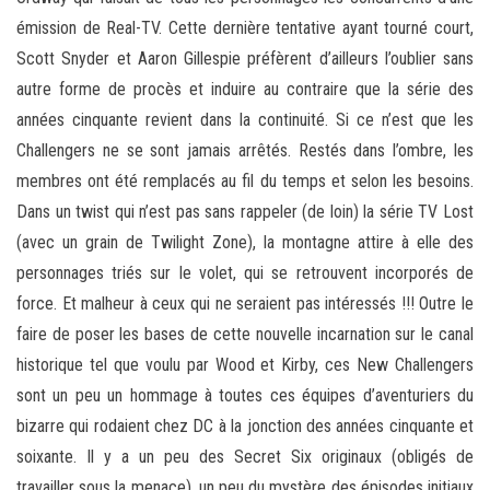
émission de Real-TV. Cette dernière tentative ayant tourné court,
Scott Snyder et Aaron Gillespie préfèrent d’ailleurs l’oublier sans
autre forme de procès et induire au contraire que la série des
années cinquante revient dans la continuité. Si ce n’est que les
Challengers ne se sont jamais arrêtés. Restés dans l’ombre, les
membres ont été remplacés au fil du temps et selon les besoins.
Dans un twist qui n’est pas sans rappeler (de loin) la série TV Lost
(avec un grain de Twilight Zone), la montagne attire à elle des
personnages triés sur le volet, qui se retrouvent incorporés de
force. Et malheur à ceux qui ne seraient pas intéressés !!! Outre le
faire de poser les bases de cette nouvelle incarnation sur le canal
historique tel que voulu par Wood et Kirby, ces New Challengers
sont un peu un hommage à toutes ces équipes d’aventuriers du
bizarre qui rodaient chez DC à la jonction des années cinquante et
soixante. Il y a un peu des Secret Six originaux (obligés de
travailler sous la menace), un peu du mystère des épisodes initiaux