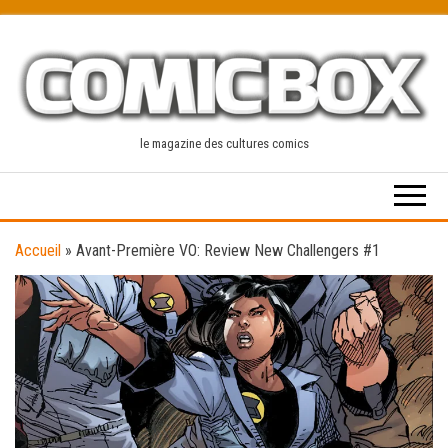
Skip
to
the
content
le magazine des cultures comics
Accueil
»
Avant-Première VO: Review New Challengers #1