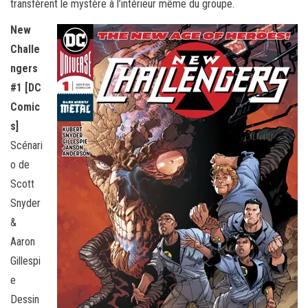
transfèrent le mystère à l’intérieur même du groupe.
New
Challe
ngers
#1 [DC
Comic
s]
Scénari
o de
Scott
Snyder
&
Aaron
Gillespi
e
Dessin