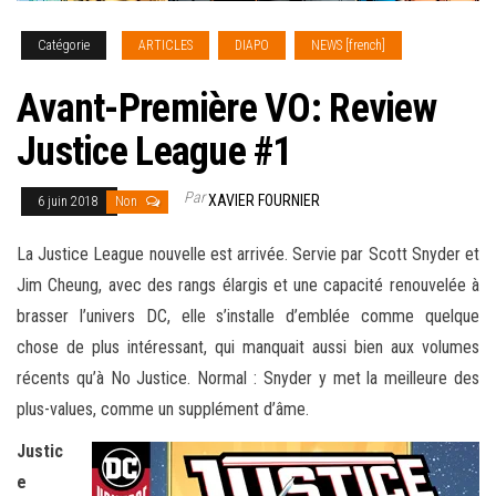
Catégorie
ARTICLES
DIAPO
NEWS [french]
Avant-Première VO: Review
Justice League #1
Par
XAVIER FOURNIER
6 juin 2018
Non
La Justice League nouvelle est arrivée. Servie par Scott Snyder et
Jim Cheung, avec des rangs élargis et une capacité renouvelée à
brasser l’univers DC, elle s’installe d’emblée comme quelque
chose de plus intéressant, qui manquait aussi bien aux volumes
récents qu’à No Justice. Normal : Snyder y met la meilleure des
plus-values, comme
un supplément d’âme.
Justic
e