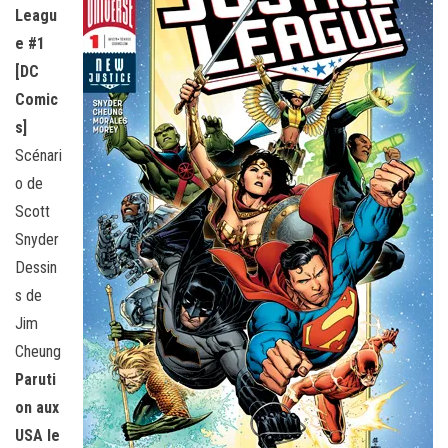
Leagu
e #1
[DC
Comic
s]
Scénari
o de
Scott
Snyder
Dessin
s de
Jim
Cheung
Paruti
on aux
USA le