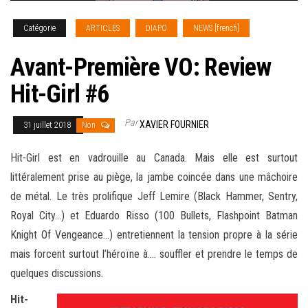
Catégorie
ARTICLES
DIAPO
NEWS [french]
Avant-Première VO: Review
Hit-Girl #6
Par
XAVIER FOURNIER
31 juillet 2018
Non
Hit-Girl est en vadrouille au Canada. Mais elle est surtout
littéralement prise au piège, la jambe coincée dans une mâchoire
de métal. Le très prolifique Jeff Lemire (Black Hammer, Sentry,
Royal City…) et Eduardo Risso (100 Bullets, Flashpoint Batman
Knight Of Vengeance…) entretiennent la tension propre à la série
mais forcent surtout l’héroïne à
.… souffler et prendre le temps de
quelques discussions.
Hit-