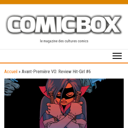
Skip
to
the
content
le magazine des cultures comics
Accueil
»
Avant-Première VO: Review Hit-Girl #6