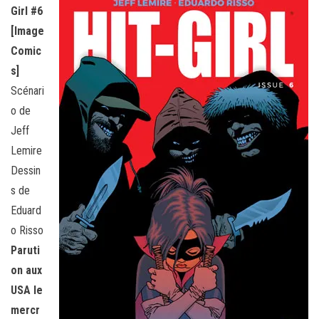
Girl #6
[Image
Comic
s]
Scénari
o de
Jeff
Lemire
Dessin
s de
Eduard
o Risso
Paruti
on aux
USA le
mercr