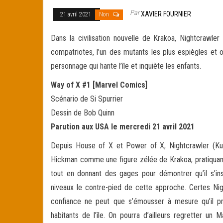
Par
XAVIER FOURNIER
21 avril 2021
Non
Dans la civilisation nouvelle de Krakoa, Nightcrawle
compatriotes, l’un des mutants les plus espiègles et o
personnage qui hante l’île et inquiète les enfants.
Way of X #1 [Marvel Comics]
Scénario de Si Spurrier
Dessin de Bob Quinn
Parution aux USA le mercredi 21 avril 2021
Depuis House of X et Power of X, Nightcrawler (Kur
Hickman comme une figure zélée de Krakoa, pratiquant d
tout en donnant des gages pour démontrer qu’il s’insc
niveaux le contre-pied de cette approche. Certes Ni
confiance ne peut que s’émousser à mesure qu’il pr
habitants de l’île. On pourra d’ailleurs regretter un 