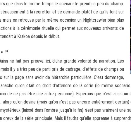
ors que dans le même temps le scénariste prend un peu du champ.
rieusement à la regretter et se demande plutôt ce qu’ils font sur
e mais on retrouve par la même occasion un Nightcrawler bien plus
ctions à la cérémonie rituelle qui permet aux nouveaux arrivants de
ttendait à Krakoa depuis le début.
g… »
inn ne fait pas preuve, ici, d’une grande volonté de narration. Les
 mais il y a très peu de parti pris de cadrage, d’effets de champs ou
sur la page sans avoir de hiérarchie particulière. C’est dommage,
anache qu’on était en droit d’attendre de la série (le même scénario i
Quinn de ne pas être une autre personne). Espérons que c’est aussi un 
 alors qu’on devine (mais qu’on n’est pas encore entièrement certain) 
e mystérieux (laissé dans l’ombre jusqu’à la fin) n’est pas vraiment une su
 creux de la série principale. Mais il faudra qu’elle apprenne à surprend