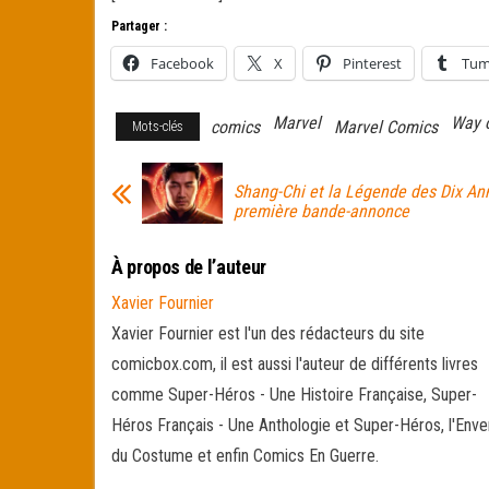
Partager :
Facebook
X
Pinterest
Tum
Marvel
Way 
comics
Marvel Comics
Mots-clés
Shang-Chi et la Légende des Dix An
première bande-annonce
À propos de l’auteur
Xavier Fournier
Xavier Fournier est l'un des rédacteurs du site
comicbox.com, il est aussi l'auteur de différents livres
comme Super-Héros - Une Histoire Française, Super-
Héros Français - Une Anthologie et Super-Héros, l'Enve
du Costume et enfin Comics En Guerre.