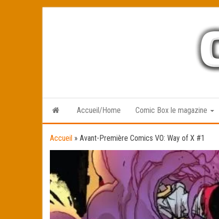
Skip
to
the
content
Accueil/Home
Comic Box le magazine
Accueil
»
Avant-Première Comics VO: Way of X #1