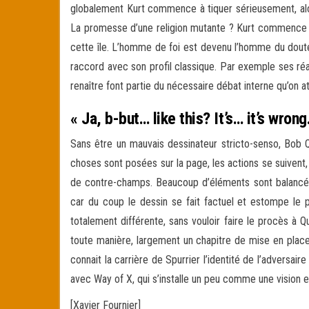
globalement Kurt commence à tiquer sérieusement, al
La promesse d’une religion mutante ? Kurt commence sé
cette île. L’homme de foi est devenu l’homme du dout
raccord avec son profil classique. Par exemple ses réa
renaître font partie du nécessaire débat interne qu’on a
« Ja, b-but… like this? It’s… it’s wron
Sans être un mauvais dessinateur stricto-senso, Bob Qu
choses sont posées sur la page, les actions se suivent,
de contre-champs. Beaucoup d’éléments sont balancés 
car du coup le dessin se fait factuel et estompe le p
totalement différente, sans vouloir faire le procès à 
toute manière, largement un chapitre de mise en place,
connait la carrière de Spurrier l’identité de l’adversair
avec Way of X, qui s’installe un peu comme une vision en
[Xavier Fournier]