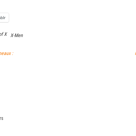
blr
of X
X-Men
neaux :
rs