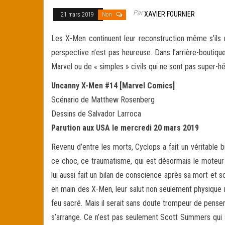
Par
XAVIER FOURNIER
21 mars 2019
Non
Les X-Men continuent leur reconstruction même s’ils n
perspective n’est pas heureuse. Dans l’arrière-boutiqu
Marvel ou de
« simples » civils qui ne sont pas super-h
Uncanny X-Men #14 [Marvel Comics]
Scénario de Matthew Rosenberg
Dessins de Salvador Larroca
Parution aux USA le mercredi 20 mars 2019
Revenu d’entre les morts, Cyclops a fait un véritable bi
ce choc, ce traumatisme, qui est désormais le moteur du
lui aussi fait un bilan de conscience après sa mort et s
en main des X-Men, leur salut non seulement physique mai
feu sacré. Mais il serait sans doute trompeur de penser 
s’arrange. Ce n’est pas seulement Scott Summers qui 