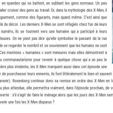
en spandex qui se battent, en oubliant les gens normaux. Un peu
ler croiser des gens au travail. Or, dans la mythologie des X-Men, il
vaguement, comme des figurants, mais quand même. C’est ainsi que
là du décor. Les derniers X-Men se sont réfugiés chez l’un de leurs
numéro, ils se tournent vers une humaine qui a participé à leurs
lleuses. On ne peut pas dire qu’elle symbolise le passant de la rue
de se regarder le nombril et se souviennent que les humains ne sont
 Ces mentions « humaines » sont mineures mais elles démontrent à
 au communautarisme pour revenir à quelque chose qui a un peu le
ière plus évidente, les X-Men marquent aussi dans cet épisode une
 de pourchasser leurs ennemis, ils font littéralement le bien et sauvent 
’avenir). Rosenberg continue donc sa remise en ordre des X-Men en t
eu plus attendue, elle permettra vraiment, dans l’épisode prochain, d
verte : s’il s’agit de faire le ménage alors que les jours des X-Men s
venir une fois les X-Men disparus ?