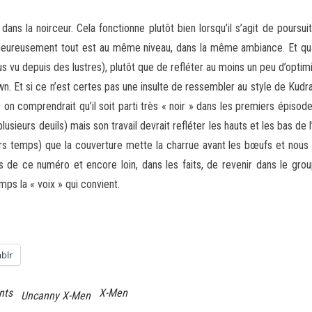
dans la noirceur. Cela fonctionne plutôt bien lorsqu’il s’agit de poursu
alheureusement tout est au même niveau, dans la même ambiance. Et qu
 plus vu depuis des lustres), plutôt que de refléter au moins un peu d’o
n. Et si ce n’est certes pas une insulte de ressembler au style de Kudr
 on comprendrait qu’il soit parti très « noir » dans les premiers épisode
lusieurs deuils) mais son travail devrait refléter les hauts et les bas de
rs temps) que la couverture mette la charrue avant les bœufs et nous 
 de ce numéro et encore loin, dans les faits, de revenir dans le grou
ps la « voix » qui convient.
blr
nts
X-Men
Uncanny X-Men