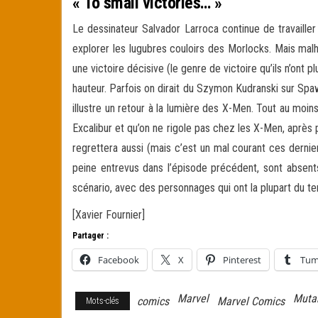
« To small victories… »
Le dessinateur Salvador Larroca continue de travailler 
explorer les lugubres couloirs des Morlocks. Mais m
une victoire décisive (le genre de victoire qu’ils n’ont
hauteur. Parfois on dirait du Szymon Kudranski sur Spaw
illustre un retour à la lumière des X-Men. Tout au moins
Excalibur et qu’on ne rigole pas chez les X-Men, après p
regrettera aussi (mais c’est un mal courant ces dernie
peine entrevus dans l’épisode précédent, sont absents
scénario, avec des personnages qui ont la plupart du tem
[Xavier Fournier]
Partager :
Facebook
X
Pinterest
Tum
Marvel
Muta
comics
Marvel Comics
Mots-clés