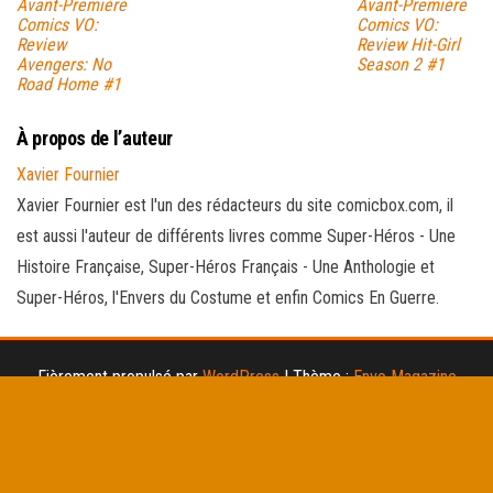
Avant-Première
Avant-Première
Comics VO:
Comics VO:
Review
Review Hit-Girl
Avengers: No
Season 2 #1
Road Home #1
À propos de l’auteur
Xavier Fournier
Xavier Fournier est l'un des rédacteurs du site comicbox.com, il
est aussi l'auteur de différents livres comme Super-Héros - Une
Histoire Française, Super-Héros Français - Une Anthologie et
Super-Héros, l'Envers du Costume et enfin Comics En Guerre.
Fièrement propulsé par
WordPress
|
Thème :
Envo Magazine