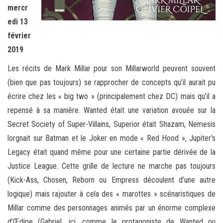
mercr
edi 13
février
2019
Les récits de Mark Millar pour son Millarworld peuvent souvent
(bien que pas toujours) se rapprocher de concepts qu’il aurait pu
écrire chez les « big two » (principalement chez DC) mais qu’il a
repensé à sa manière. Wanted était une variation avouée sur la
Secret Society of Super-Villains, Superior était Shazam, Nemesis
lorgnait sur Batman et le Joker en mode « Red Hood », Jupiter’s
Legacy était quand même pour une certaine partie dérivée de la
Justice League. Cette grille de lecture ne marche pas toujours
(Kick-Ass, Chosen, Reborn ou Empress découlent d’une autre
logique) mais rajouter à cela des « marottes » scénaristiques de
Millar comme des personnages animés par un énorme complexe
d’Œdipe (Gabriel, ici, comme le protagoniste de Wanted ou