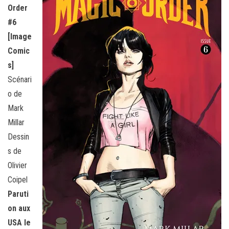
Order
#6
[Image
Comic
s]
Scénari
o de
Mark
Millar
Dessin
s de
Olivier
Coipel
Paruti
on aux
USA le