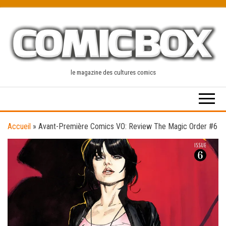
Skip
to
the
content
le magazine des cultures comics
Accueil
»
Avant-Première Comics VO: Review The Magic Order #6