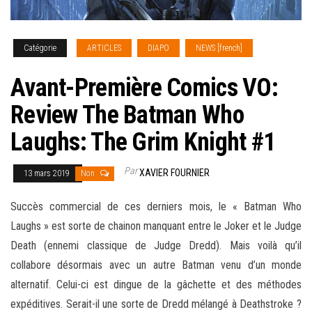
Catégorie
ARTICLES
DIAPO
NEWS [french]
Avant-Première Comics VO:
Review The Batman Who
Laughs: The Grim Knight #1
Par
XAVIER FOURNIER
13 mars 2019
Non
Succès commercial de ces derniers mois, le « Batman Who
Laughs » est sorte de chainon manquant entre le Joker et le Judge
Death (ennemi classique de Judge Dredd). Mais voilà qu’il
collabore désormais avec un autre Batman venu d’un monde
alternatif. Celui-ci est dingue de la gâchette et des méthodes
expéditives. Serait-il une sorte de Dredd mélangé à Deathstroke ?