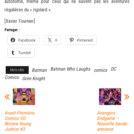
autonome, même pour ceux qui ne suivent pas les aventures
régulières du « rigolard ».
[Xavier Fournier]
Partager :
Facebook
X
Pinterest
Tumblr
Batman Who Laughs
DC
Batman
comics
Mots-clés
Comics
Grim Knight
Avant-Première
Avengers :
Comics VO:
Endgame –
Review Young
Nouvelle bande-
Justice #3
annonce