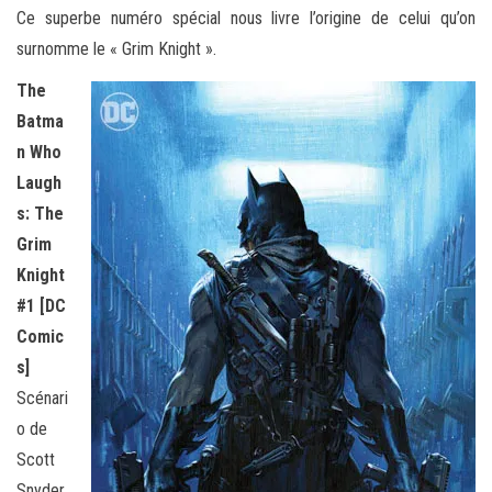
Ce superbe
numéro spécial nous livre l’origine de celui qu’on
surnomme le « Grim Knight ».
The
Batma
n Who
Laugh
s: The
Grim
Knight
#1 [DC
Comic
s]
Scénari
o de
Scott
Snyder