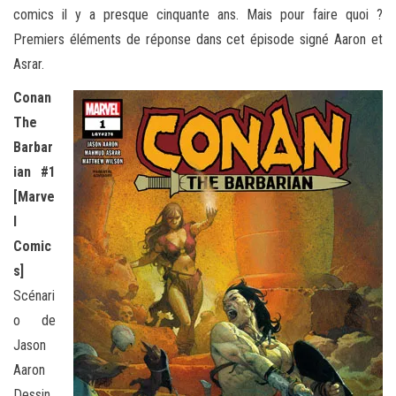
comics il y a presque cinquante ans. Mais pour faire quoi ?
Premiers éléments de réponse dans cet épisode signé Aaron et
Asrar.
Conan
The
Barbar
ian #1
[Marve
l
Comic
s]
Scénari
o de
Jason
Aaron
Dessin