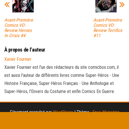
Avant-Première
Avant-Première
Comics VO:
Comics VO:
Review Heroes
Review Terrifics
In Crisis #4
#11
À propos de l’auteur
Xavier Fournier
Xavier Fournier est l'un des rédacteurs du site comicbox.com, il
est aussi l'auteur de différents livres comme Super-Héros - Une
Histoire Française, Super-Héros Français - Une Anthologie et
Super-Héros, l'Envers du Costume et enfin Comics En Guerre.
Fièrement propulsé par
WordPress
|
Thème :
Envo Magazine