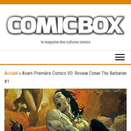
Skip
to
the
content
le magazine des cultures comics
Accueil
»
Avant-Première Comics VO: Review Conan The Barbarian
#1