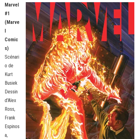
Marvel
#1
(Marve
l
Comic
s)
Scénari
o de
Kurt
Busiek
Dessin
d’Alex
Ross,
Frank
Espinos
a,