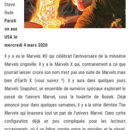
Steve
Rude
Paruti
on aux
USA le
mercredi 4 mars 2020
Il y a eu le Marvels #0 qui célébrait l’anniversaire de la minisérie
Marvels originelle. Il y a le Marvels X qui, contrairement à ce que
pourrait laisser croire son nom n’est pas une suite de Marvels mais
bien d’Earth X (vous suivez ?). Il y aura dans quelques jours
Marvels Snapshot, un ensemble de numéros spéciaux explorant le
passé de l’univers Marvel, sous la houlette de Busiek. Déjà
annoncé pour dans quelques semaines, il y a la série illimitée The
Marvels qui brassera tout un pan de l’univers Marvel. Dans cette
configuration déjà un peu compliquée pour les lecteurs
occasionnels, où il va falloir jongler entre le singulier et le pluriel,