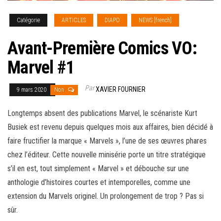
Catégorie
ARTICLES
DIAPO
NEWS [french]
Avant-Première Comics VO:
Marvel #1
Par
XAVIER FOURNIER
9 mars 2020
Non
Longtemps absent des publications Marvel, le scénariste Kurt
Busiek est revenu depuis quelques mois aux affaires, bien décidé à
faire fructifier la marque « Marvels », l’une de ses œuvres phares
chez l’éditeur. Cette nouvelle minisérie porte un titre stratégique
s’il en est, tout simplement « Marvel » et débouche sur
une
anthologie d’histoires courtes et intemporelles, comme une
extension du Marvels originel. Un prolongement de trop ? Pas si
sûr.