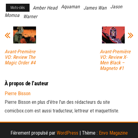
Aquaman
Jason
Amber Head
James Wan
Mots-clés
Momoa
Warner
Avant-Première
Avant-Première
VO: Review The
VO: Review X-
Magic Order #4
Men Black –
Magneto #1
À propos de l’auteur
Pierre Bisson
Pierre Bisson en plus d'être l'un des rédacteurs du site
comicbox.com est aussi traducteur, lettreur et maquettiste.
Fièrement propulsé par
WordPress
|
Thème :
Envo Magazine