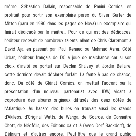
même. Sébastien Dallain, responsable de Panini Comics, en
profitait pour sortir son exemplaire perso du Silver Surfer de
Mitton (paru en 1980 dans les pages de Nova) un exemplaire qui
finirait dédicacé par le maître… Pour ce qui est des dédicaces,
l’éditeur recevait de nombreux talents, allant de Chris Claremont à
David Aja, en passant par Paul Renaud ou Mahmud Asrar. Côté
Urban, l’éditeur français de DC a joué de malchance car si son
choix d’invité se portait sur Declan Shalvey et Jordie Bellaire,
cette dernière devait déclarer forfait. La faute à pas de chance,
donc. Du côté de Glénat Comics, on mettait l’accent sur la
présentation d’un nouveau partenariat avec IDW, visant à
coproduire des albums originaux diffusés des deux côtés de
l’Atlantique. Au hasard des bulles on trouvait aussi les stands
d’Akileos, d’Original Watts, de Wanga, de Scarce, de Connaître
Chott, de Néofélis, des Éditions çà et là (avec Derf Backderf), de
Délirium et d’autres encore. Peut-être que le grand public