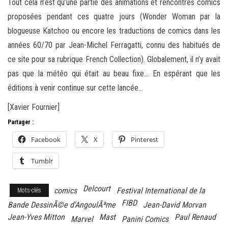
Tout cela n’est qu’une partie des animations et rencontres comics
proposées pendant ces quatre jours (Wonder Woman par la
blogueuse Katchoo ou encore les traductions de comics dans les
années 60/70 par Jean-Michel Ferragatti, connu des habitués de
ce site pour sa rubrique French Collection). Globalement, il n’y avait
pas que la météo qui était au beau fixe… En espérant que les
éditions à venir continue sur cette lancée…
[Xavier Fournier]
Partager :
Facebook
X
Pinterest
Tumblr
Delcourt
comics
Festival International de la
Mots-clés
FIBD
Bande DessinÃ©e d'AngoulÃªme
Jean-David Morvan
Jean-Yves Mitton
Mast
Paul Renaud
Marvel
Panini Comics