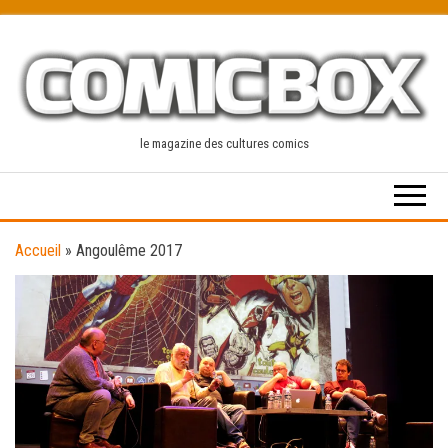
Skip
to
the
content
le magazine des cultures comics
Accueil
»
Angoulême 2017