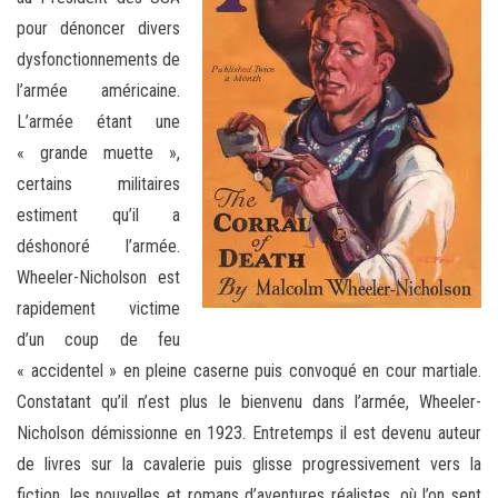
pour dénoncer divers
dysfonctionnements de
l’armée américaine.
L’armée étant une
« grande muette »,
certains militaires
estiment qu’il a
déshonoré l’armée.
Wheeler-Nicholson est
rapidement victime
d’un coup de feu
« accidentel » en pleine caserne puis convoqué en cour martiale.
Constatant qu’il n’est plus le bienvenu dans l’armée, Wheeler-
Nicholson démissionne en 1923. Entretemps il est devenu auteur
de livres sur la cavalerie puis glisse progressivement vers la
fiction, les nouvelles et romans d’aventures réalistes, où l’on sent