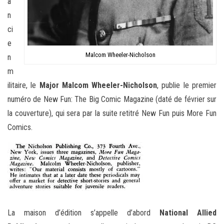
a
n
ci
e
Malcom Wheeler-Nicholson
n
m
ilitaire, le
Major Malcom Wheeler-Nicholson
, publie le premier
numéro de New Fun: The Big Comic Magazine (daté de février sur
la couverture), qui sera par la suite retitré New Fun puis More Fun
Comics.
La maison d’édition s’appelle d’abord
National Allied