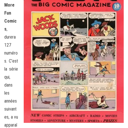
More
Fun
Comic
s
,
durera
127
numéro
s. C’est
la série
qui,
dans
les
années
suivant
es, a vu
apparaî