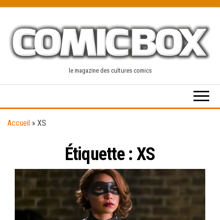
Skip
to
the
content
le magazine des cultures comics
Accueil
»
XS
Étiquette :
XS