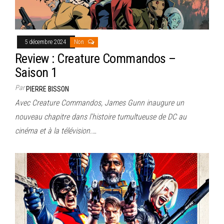
5 décembre 2024
Non
Review : Creature Commandos –
Saison 1
Par
PIERRE BISSON
Avec Creature Commandos, James Gunn inaugure un
nouveau chapitre dans l’histoire tumultueuse de DC au
cinéma et à la télévision.…