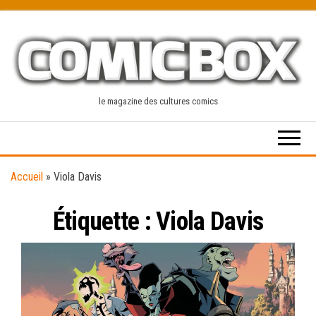
Skip
to
the
content
le magazine des cultures comics
Accueil
»
Viola Davis
Étiquette :
Viola Davis