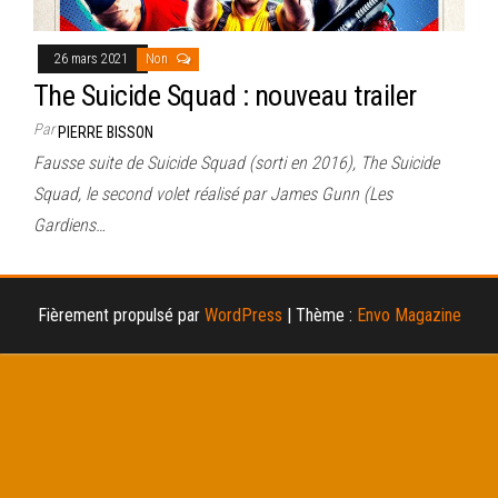
26 mars 2021
Non
The Suicide Squad : nouveau trailer
Par
PIERRE BISSON
Fausse suite de Suicide Squad (sorti en 2016), The Suicide
Squad, le second volet réalisé par James Gunn (Les
Gardiens…
Fièrement propulsé par
WordPress
|
Thème :
Envo Magazine