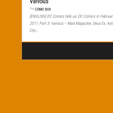
Various
Par
COMIC BOX
[ENGLISH] DC Comics tells us: DC Comics In Februar
2011, Part 3: Various – Mad Magazine, Deus Ex, Ast
City:…