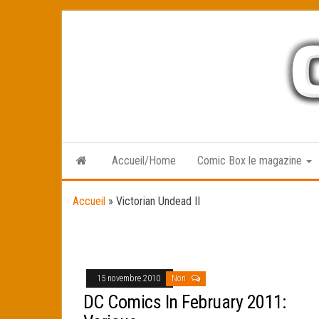
Skip
to
the
content
Accueil/Home
Comic Box le magazine
Accueil
»
Victorian Undead II
15 novembre 2010
Non
DC Comics In February 2011: