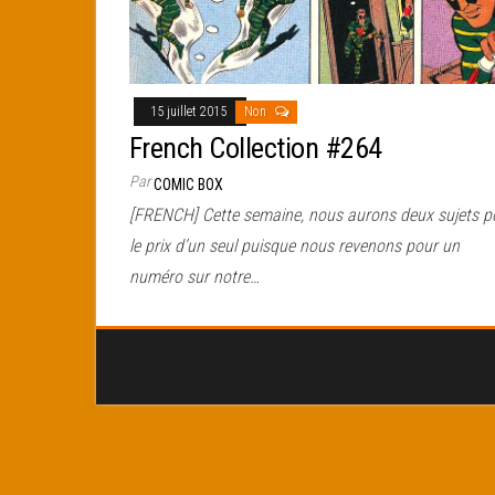
15 juillet 2015
Non
French Collection #264
Par
COMIC BOX
[FRENCH] Cette semaine, nous aurons deux sujets p
le prix d’un seul puisque nous revenons pour un
numéro sur notre…