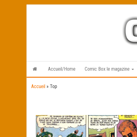
Skip
to
the
content
Accueil/Home
Comic Box le magazine
Accueil
»
Top