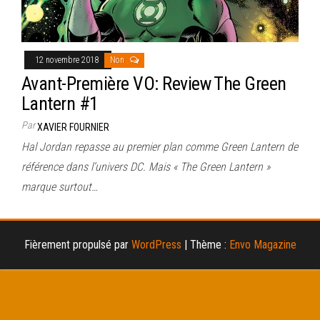
12 novembre 2018
Non
Avant-Première VO: Review The Green
Lantern #1
Par
XAVIER FOURNIER
Hal Jordan repasse au premier plan comme Green Lantern de
référence dans l’univers DC. Mais « The Green Lantern »
marque surtout…
Fièrement propulsé par
WordPress
|
Thème :
Envo Magazine