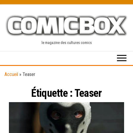
Skip
to
the
content
le magazine des cultures comics
Accueil
»
Teaser
Étiquette :
Teaser