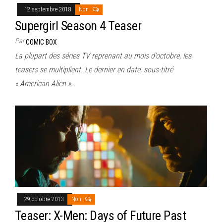
12 septembre 2018
Non
Supergirl Season 4 Teaser
Par
COMIC BOX
La plupart des séries TV reprenant au mois d’octobre, les
teasers se multiplient. Le dernier en date, sous-titré
« American Alien »…
29 octobre 2013
Non
Teaser: X-Men: Days of Future Past