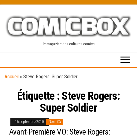
Skip
to
the
content
le magazine des cultures comics
Accueil
»
Steve Rogers: Super Soldier
Étiquette :
Steve Rogers:
Super Soldier
16 septembre 2010
Non
Avant-Première VO: Steve Rogers: