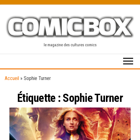
Skip
to
the
content
le magazine des cultures comics
Accueil
»
Sophie Turner
Étiquette :
Sophie Turner