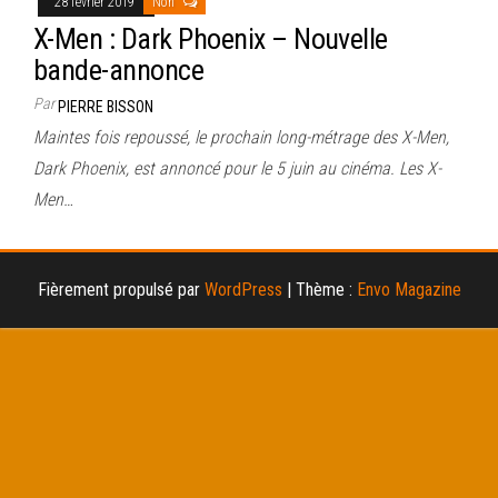
28 février 2019
Non
X-Men : Dark Phoenix – Nouvelle
bande-annonce
Par
PIERRE BISSON
Maintes fois repoussé, le prochain long-métrage des X-Men,
Dark Phoenix, est annoncé pour le 5 juin au cinéma. Les X-
Men…
Fièrement propulsé par
WordPress
|
Thème :
Envo Magazine