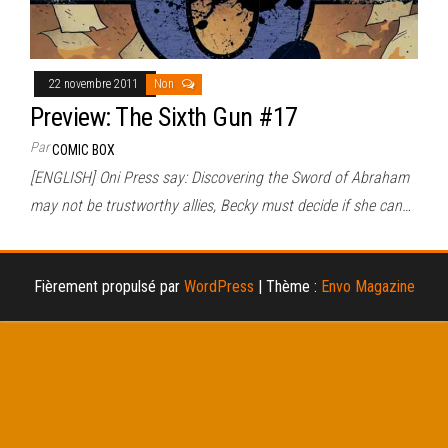
22 novembre 2011
Non
Preview: The Sixth Gun #17
Par
COMIC BOX
[ENGLISH] Oni Press say: Discovering the Sword of Abraham
may not be trustworthy allies, Becky must decide if she can…
Fièrement propulsé par
WordPress
|
Thème :
Envo Magazine