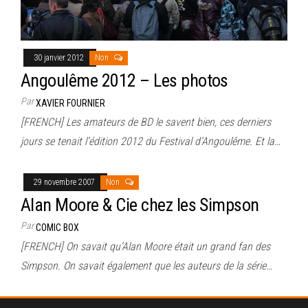
30 janvier 2012
Non
Angoulême 2012 – Les photos
Par
XAVIER FOURNIER
[FRENCH] Les amateurs de BD le savent bien, ces derniers
jours se tenait l’édition 2012 du Festival d’Angoulême. Et la…
29 novembre 2007
Non
Alan Moore & Cie chez les Simpson
Par
COMIC BOX
[FRENCH] On savait qu’Alan Moore était un grand fan des
Simpson. On savait également que les auteurs de la série…