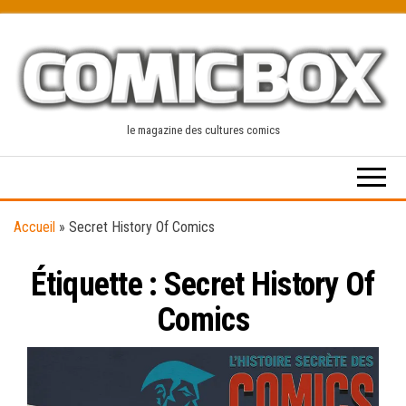
Skip
to
the
content
le magazine des cultures comics
Accueil
»
Secret History Of Comics
Étiquette :
Secret History Of
Comics