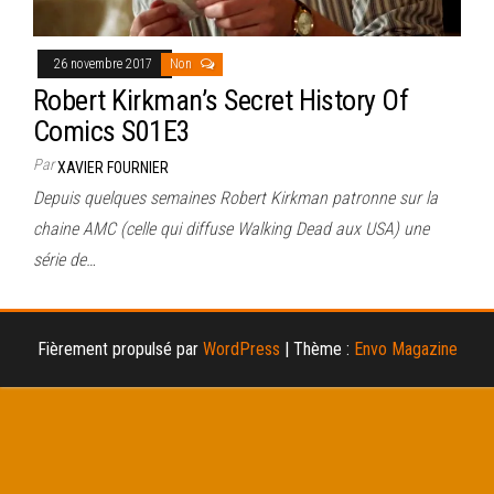
26 novembre 2017
Non
Robert Kirkman’s Secret History Of
Comics S01E3
Par
XAVIER FOURNIER
Depuis quelques semaines Robert Kirkman patronne sur la
chaine AMC (celle qui diffuse Walking Dead aux USA) une
série de…
Fièrement propulsé par
WordPress
|
Thème :
Envo Magazine