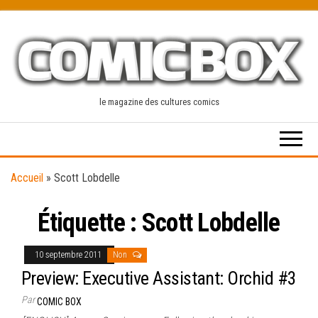
Skip
to
the
content
le magazine des cultures comics
Accueil
»
Scott Lobdelle
Étiquette :
Scott Lobdelle
10 septembre 2011
Non
Preview: Executive Assistant: Orchid #3
Par
COMIC BOX