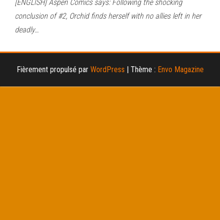
[ENGLISH] Aspen Comics says: Following the shocking
conclusion of #2, Orchid finds herself with no allies left in her
deadly…
Fièrement propulsé par
WordPress
|
Thème :
Envo Magazine