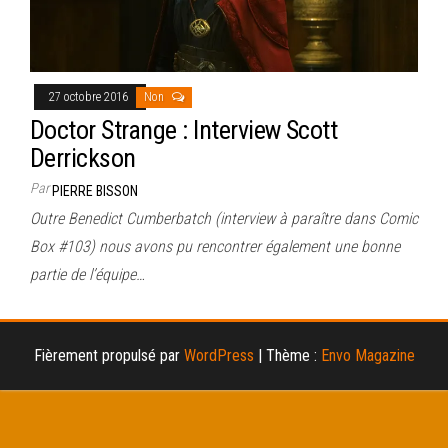
27 octobre 2016
Non
Doctor Strange : Interview Scott
Derrickson
Par
PIERRE BISSON
Outre Benedict Cumberbatch (interview à paraître dans Comic
Box #103) nous avons pu rencontrer également une bonne
partie de l’équipe…
Fièrement propulsé par
WordPress
|
Thème :
Envo Magazine