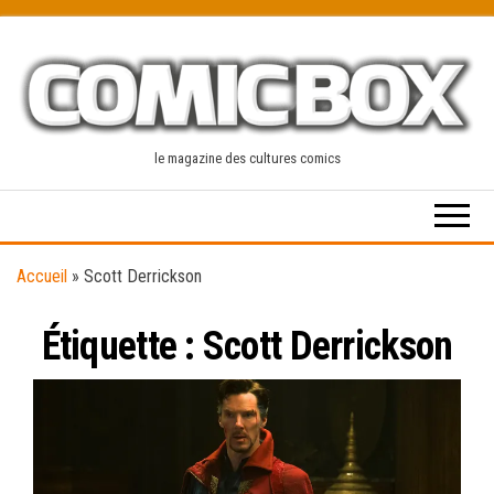
Skip
to
the
content
le magazine des cultures comics
Accueil
»
Scott Derrickson
Étiquette :
Scott Derrickson