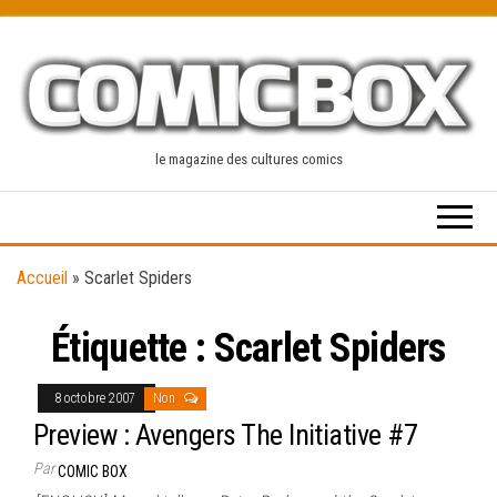
Skip
to
the
content
le magazine des cultures comics
Accueil
»
Scarlet Spiders
Étiquette :
Scarlet Spiders
8 octobre 2007
Non
Preview : Avengers The Initiative #7
Par
COMIC BOX