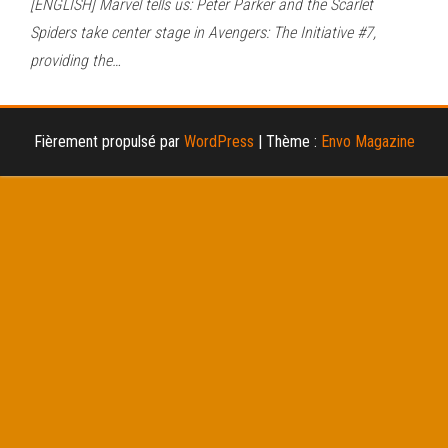
[ENGLISH] Marvel tells us: Peter Parker and the Scarlet
Spiders take center stage in Avengers: The Initiative #7,
providing the…
Fièrement propulsé par
WordPress
|
Thème :
Envo Magazine