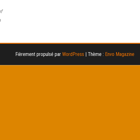
of
a
Fièrement propulsé par
WordPress
|
Thème :
Envo Magazine