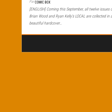
Par
COMIC BOX
[ENGLISH] Coming this September, all twelve issues 
Brian Wood and Ryan Kelly’s LOCAL are collected in 
beautiful hardcover…