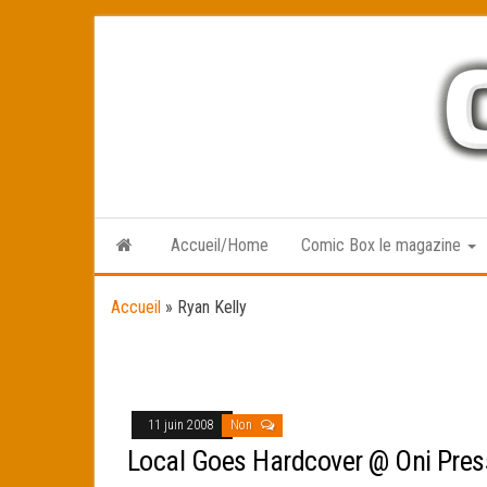
Skip
to
the
content
Accueil/Home
Comic Box le magazine
Accueil
»
Ryan Kelly
11 juin 2008
Non
Local Goes Hardcover @ Oni Pres