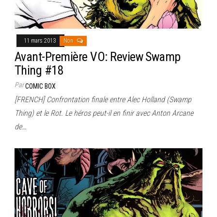
11 mars 2013
Non
Avant-Première VO: Review Swamp
Thing #18
Par
COMIC BOX
[FRENCH] Confrontation finale entre Alec Holland (Swamp
Thing) et le Rot. Le héros peut-il en finir avec Anton Arcane
de…