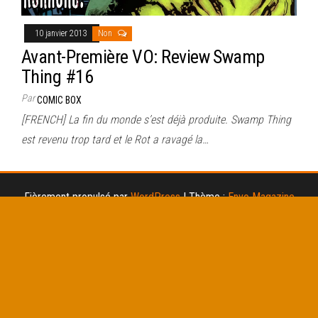
10 janvier 2013
Non
Avant-Première VO: Review Swamp
Thing #16
Par
COMIC BOX
[FRENCH] La fin du monde s’est déjà produite. Swamp Thing
est revenu trop tard et le Rot a ravagé la…
Fièrement propulsé par
WordPress
|
Thème :
Envo Magazine