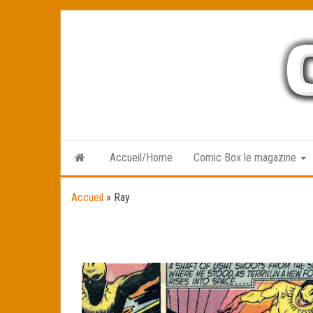
Skip
to
the
content
Accueil/Home
Comic Box le magazine
Accueil
»
Ray