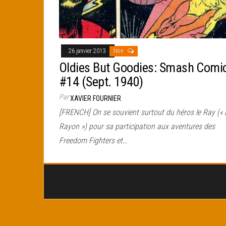
26 janvier 2013
Non
Oldies But Goodies: Smash Comi
#14 (Sept. 1940)
Par
XAVIER FOURNIER
[FRENCH] On se souvient surtout du héros le Ray (« 
Rayon ») pour sa participation aux aventures des
Freedom Fighters et…