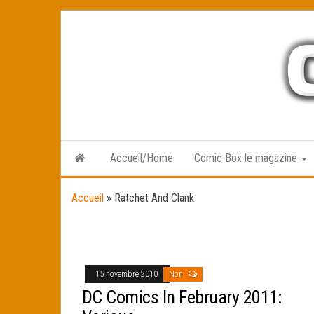
Skip
to
the
content
Accueil/Home
Comic Box le magazine
Accueil
»
Ratchet And Clank
15 novembre 2010
Non
DC Comics In February 2011: