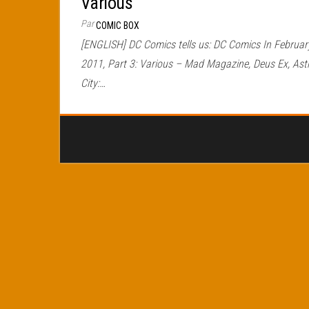
Various
Par
COMIC BOX
[ENGLISH] DC Comics tells us: DC Comics In Februar
2011, Part 3: Various – Mad Magazine, Deus Ex, Ast
City:…