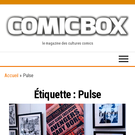
Skip
to
the
content
le magazine des cultures comics
Accueil
»
Pulse
Étiquette :
Pulse