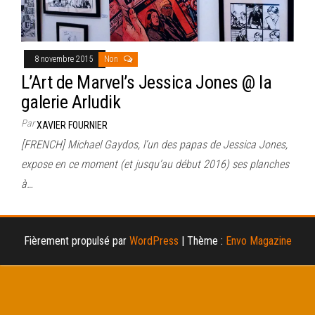
8 novembre 2015
Non
L’Art de Marvel’s Jessica Jones @ la
galerie Arludik
Par
XAVIER FOURNIER
[FRENCH] Michael Gaydos, l’un des papas de Jessica Jones,
expose en ce moment (et jusqu’au début 2016) ses planches
à…
Fièrement propulsé par
WordPress
|
Thème :
Envo Magazine